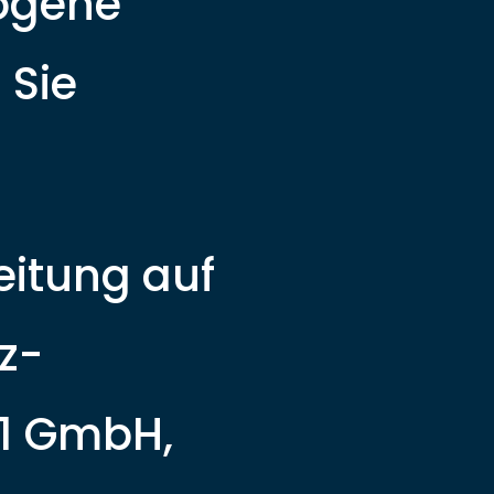
ogene
 Sie
eitung auf
z-
1 GmbH,