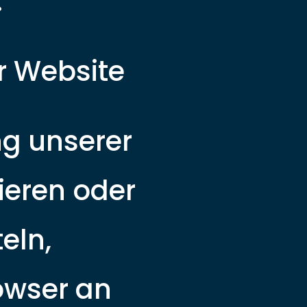
.
r Website
ng unserer
rieren oder
eln,
rowser an