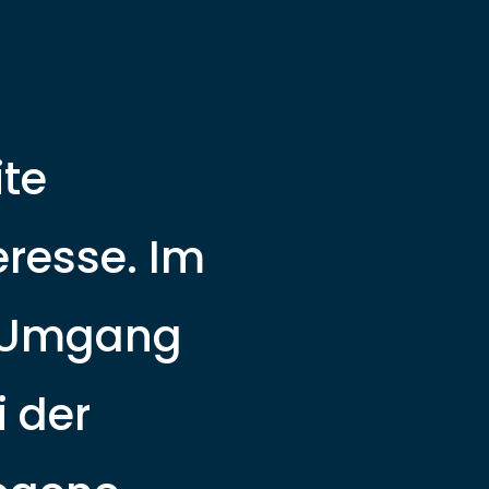
GROUP
KONTAKT
ite
eresse. Im
n Umgang
 der