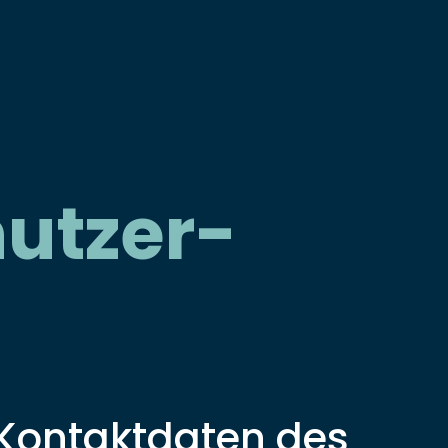
utzer­
d Kontaktdaten des