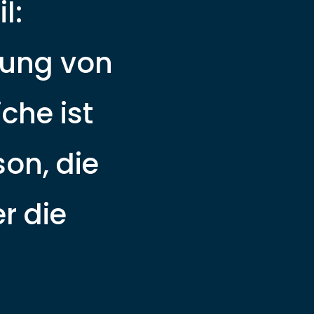
l:
itung von
che ist
son, die
r die