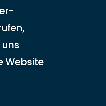
er-
rufen,
r uns
ie Website