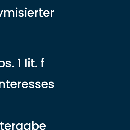
ymisierter
 1 lit. f
nteresses
itergabe